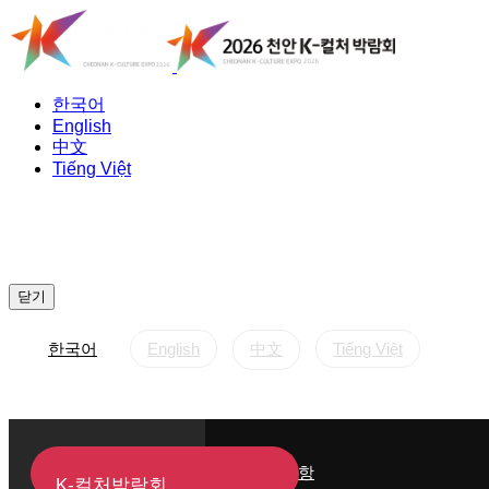
한국어
English
中文
Tiếng Việt
닫기
한국어
English
中文
Tiếng Việt
K-컬처박람회 소개
행사 일정표
행사장 배치도
오시는 길
후원·협찬
공지사항
K-컬처박람회