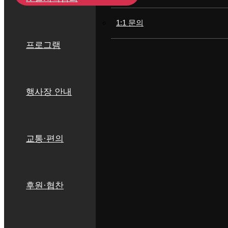
사진 자료
프로그램 소개
주차 시설 안내
1:1 문의
프로그램
영상 자료
셔틀버스 안내
공식행사
시내버스 안내
전시 프로그램
행사장 안내
주변 관광안내
공연 프로그램
교통·편의
외국인 셔틀버스
기타 프로그램
후원·협찬