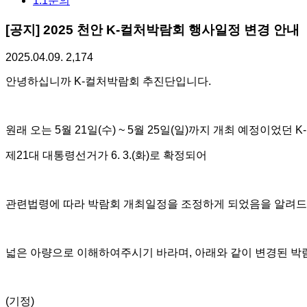
1:1문의
[공지] 2025 천안 K-컬처박람회 행사일정 변경 안내
2025.04.09.
2,174
안녕하십니까
K-
컬처박람회 추진단입니다
.
원래 오는
5
월
21
일
(
수
) ~ 5
월
25
일
(
일
)
까지 개최 예정이었던
K-
제
21
대 대통령선거가
6. 3.(화)
로 확정되어
관련법령에 따라 박람회 개최일정을 조정하게 되었음을 알려
넓은 아량으로 이해하여주시기 바라며
,
아래와 같이 변경된 
(
기정
)