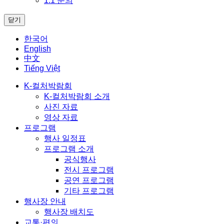
1:1 문의
닫기
한국어
English
中文
Tiếng Việt
K-컬처박람회
K-컬처박람회 소개
사진 자료
영상 자료
프로그램
행사 일정표
프로그램 소개
공식행사
전시 프로그램
공연 프로그램
기타 프로그램
행사장 안내
행사장 배치도
교통·편의