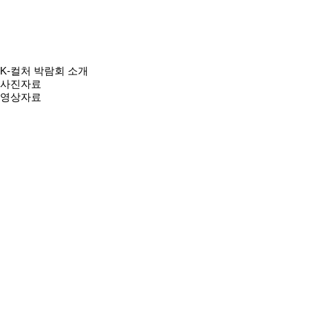
K-컬처 박람회 소개
사진자료
영상자료
2024 K-컬처박람회
홍보영상 | 글로벌
K-컬처 세계를 물들
이다
2024.04.23.
2,657